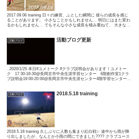
2017.09.06 training 日々の練習、ふとした瞬間に 彼らの成長を感じ
ることがあります。 小さなことかもしれません… 明日にはまた変わ
るかもしれません… でもそんな小さな成長を積み重ねて、 大きな成
長に繋げてほしいと思います！...
活動ブログ更新
活動ブログ
..2020/1/25 本日#ユメトーク #クラブ説明会があります！ユメトー
ク 17:30-18-30@長岡京市中央生涯学習センター 6階創作室1クラ
ブ説明会19:00-20:00@長岡京市中央生涯センター4階学習センター学
習室1です！ ユ...
2018.5.18 training
活動ブログ
2018.5.18 training 久しぶりに人数も集まり紅白戦✨ 途中から雨が降
り出しましたが、なんとか小雨の間にできました???? クラブユース