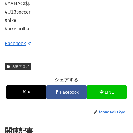
#YANAGI杯
#U13soccer
#nike
#nikefootball
Facebook
活動ブログ
シェアする
X
Facebook
LINE
fcnagaokakyo
関連記事