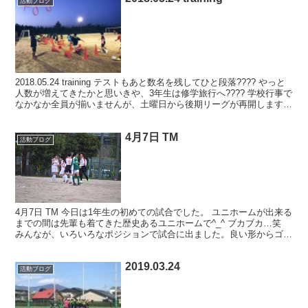
活動ブログ
2018.05.24 training テストもあと数名を残してひと段落???? やっと
人数が増えてきたかと思いきや、3年生は修学旅行へ???? 学校行事で
なかなか全員が揃いませんが、土曜日から後期リーグが再開します❗️
ひとつも落とせない...
4月7日 TM
活動ブログ
4月7日 TM 今日は1年生の初めての試合でした。 ユニホームが出来る
までの間は先輩も着てきた歴史あるユニホームで^_^ ブカブカ…笑
みんなが、いろいろなポジションで試合に出ました。良い形からゴー
ルを奪う形もありましたが、攻守の切り替えな...
2019.03.24
活動ブログ