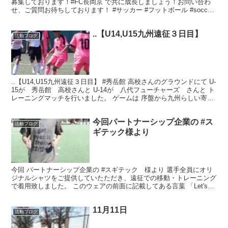
募集しております！#FC長岡京 で共に成長しましょう！お問い合わ
せ、ご質問お待ちしております！ #サッカー #フットボール #soccer
#football #i...
..【U14,U15九州遠征３日目】
活動ブログ
..【U14,U15九州遠征３日目】 #秀岳館 高校さんのグラウンドにて U-
15が 秀岳館 高校さんと U-14が 八代フューチャーズ さんと ト
レーニングマッチを行いました。 ゲームは 序盤から九州らしい寄せ
や球際の強さを見せつけられな...
今回パートナーシップ企業の #ス
活動ブログ
ギテック様より
今回 パートナーシップ企業の #スギテック 様より 選手全員にオリ
ジナルシャツをご提供していたただき、遠征での移動・トレーニング
で着用致しました。 このウェアの前面に記載してある言葉 「Let's
get over it ...
11月11日
活動ブログ