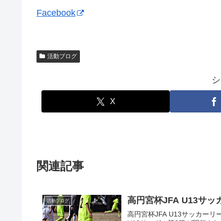
Facebook
活動ブログ
シ
X
関連記事
高円宮杯JFA U13サッ
活動ブログ
高円宮杯JFA U13サッカーリーグ京