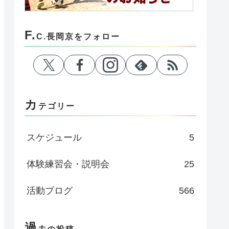
F.
C.長岡京をフォロー
カ
テゴリー
スケジュール
5
体験練習会・説明会
25
活動ブログ
566
過