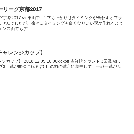
 U13サッカーリーグ京都2017
ーリーグ京都2017 vs 東山中 ⚪️ 立ち上がりはタイミングが合わずオフサ
ませんでしたが、徐々にタイミングも良くなりいい形が作れるよう
ンス面でもデ...
連盟 チャレンジカップ】
カップ】 2018.12.09 10:00kickoff 吉祥院グランド 3回戦 vs J
ップ3回戦が開催されます❗️ 目の前の試合に集中して、一戦一戦がん