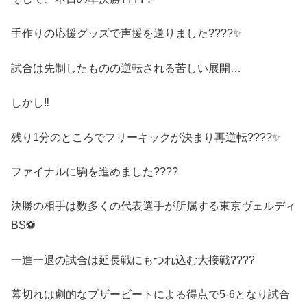
手作りの応援グッズで声援を送りました????✨
試合は先制したものの逆転される苦しい展開…
しかし‼️
残り1分のところでフリーキックが決まり再逆転????✨
ファイナルに駒を進めました????
決勝の相手は数多くの代表選手が所属する東京ヴェルディ
BS⚽️
一進一退の試合は延長戦にもつれ込む大接戦????
幕切れは劇的なブザービートによる得点で5-6となり試合