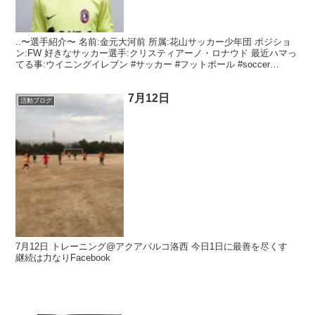
..〜選手紹介〜 名前:金元大河前 所属:花山サッカー少年団 ポジショ
ン:FW 好きなサッカー選手:クリスティアーノ・ロナウド 最近ハマっ
てる事:ウイニングイレブン #サッカー #フットボール #soccer
#football #inte...
7月12日
活動ブログ
7月12日 トレーニング@アクアパルコ洛西 今日1日に最善を尽くす
継続は力なりFacebook