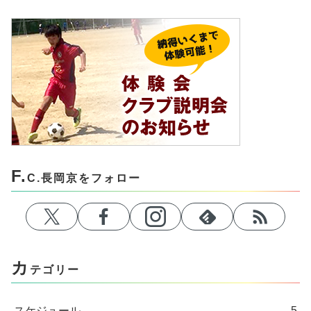
F.
C.長岡京をフォロー
カ
テゴリー
スケジュール
5