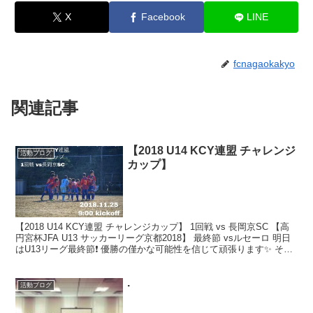
X
Facebook
LINE
fcnagaokakyo
関連記事
【2018 U14 KCY連盟 チャレンジ
活動ブログ
カップ】
【2018 U14 KCY連盟 チャレンジカップ】 1回戦 vs 長岡京SC 【高
円宮杯JFA U13 サッカーリーグ京都2018】 最終節 vsルセーロ 明日
はU13リーグ最終節❗️ 優勝の僅かな可能性を信じて頑張ります✨ そし
て、25日...
.
活動ブログ