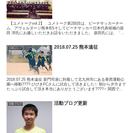
. 【ユメトークvol.2】 . ユメトーク第2回目は、ビーチサッカーチー
ム、アヴェルダージ熊本BSそしてビーチサッカー日本代表候補の坂
田 淳氏にお越しいただきお話をいただきました。 坂田氏には、「僕
の兄弟が教えてくれた３つのこと」を中心に...
2018.07.25 熊本遠征
活動ブログ
2018.07.25 熊本遠征 新門司港に到着して北九州市にある香西運動公
園へ移動???? ひびきFCさんに試合して頂きました✨ 朝から夕方まで
たっぷり試合して頂き本当にありがとうございます????‍♂️ 関西では
あまり試合することができな...
活動ブログ更新
活動ブログ