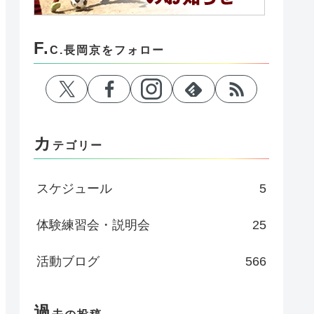
F.
C.長岡京をフォロー
カ
テゴリー
スケジュール
5
体験練習会・説明会
25
活動ブログ
566
過