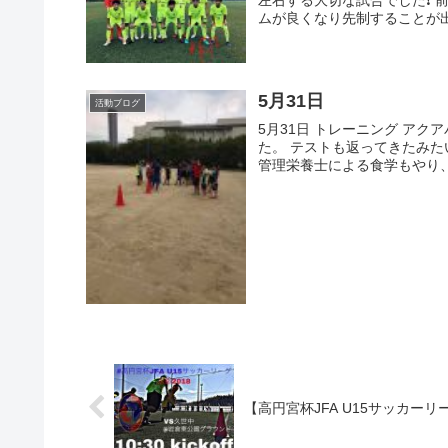
左右する大切な試合でした❗️
ムが良くなり先制することが出来
5月31日
活動ブログ
5月31日 トレーニング ア
た。 テストも返ってきたみた
管理栄養士による食学もやり、
【高円宮杯JFA U15サッカーリ