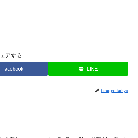
ェアする
Facebook
LINE
fcnagaokakyo