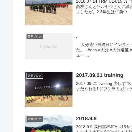
2018.07.14 TRM U14/
高校さんとソルセウさんに試合
ましたが、2.3年生は午前中...
.
活動ブログ
. . 大分遠征最終日にインタ
た。 . #oita #大分 #大分遠征 #
ュー ...
2017.09.21 training
活動ブログ
2017.09.21 traini
まだやれる❗️ ジブンヲミガコウ✨
2018.9.9
活動ブログ
2018.9.9 高円宮杯JFA U