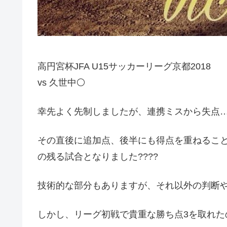
高円宮杯JFA U15サッカーリーグ京都2018
vs 久世中⚪️
幸先よく先制しましたが、連携ミスから失点
その直後に追加点、後半にも得点を重ねるこ
の残る試合となりました????
技術的な部分もありますが、それ以外の判断
しかし、リーグ初戦で貴重な勝ち点3を取れた