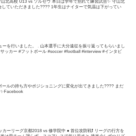
15 vs 守山北高校 U13 vs ソルセウ 本日は学年で別れて練習試合✨ 守山北
していただきました???? 1年生はナイターで気温は下がってい
ビューを行いました。 . 山本選手に大分遠征を振り返ってもらいまし
サッカー #フットボール #soccer #football #interview #インタビ
ng 少しずつボールの持ち方やポジショニングに変化が出てきました???? まだ
Facebook
15サッカーリーグ京都2018 vs 修学院中 ● 首位攻防戦❗️ リーグの行方を