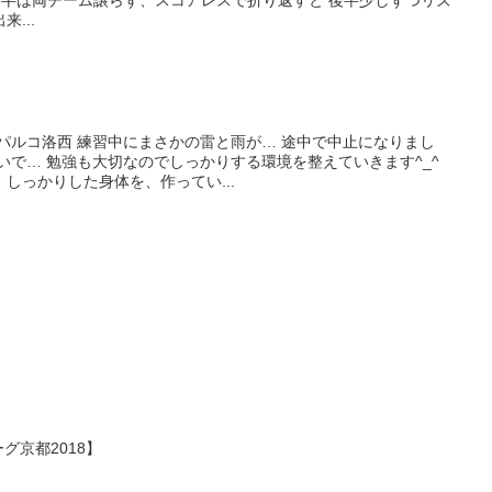
 前半は両チーム譲らず、スコアレスで折り返すと 後半少しずつリズ
...
クアパルコ洛西 練習中にまさかの雷と雨が… 途中で中止になりまし
いで… 勉強も大切なのでしっかりする環境を整えていきます^_^
しっかりした身体を、作ってい...
ーグ京都2018】