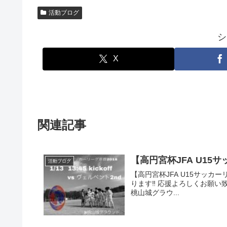
活動ブログ
シ
X
関連記事
【高円宮杯JFA U15
活動ブログ
【高円宮杯JFA U15サッカ
ります‼️ 応援よろしくお願い致します✨
桃山城グラウ...