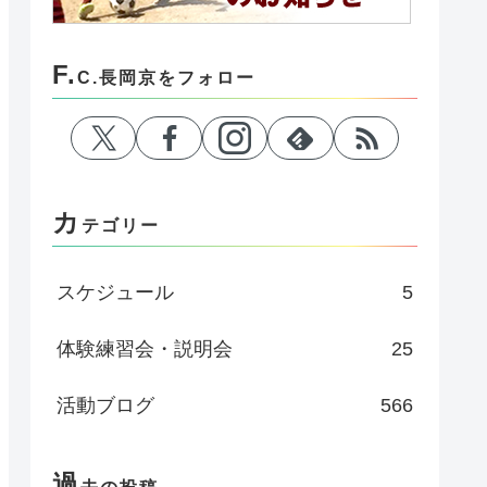
F.
C.長岡京をフォロー
カ
テゴリー
スケジュール
5
体験練習会・説明会
25
活動ブログ
566
過