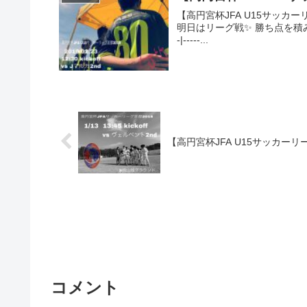
【高円宮杯JFA U15サッカーリーグ
明日はリーグ戦✨ 勝ち点を積み上
-|-----...
【高円宮杯JFA U15サッカーリ
コメント