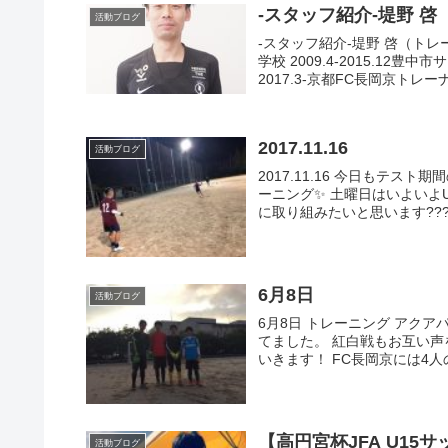
-スタッフ紹介-堤野 
活動ブログ
-スタッフ紹介-堤野 啓（ト
学校 2009.4-2015.12豊
2017.3-京都FC長岡京トレーナ
2017.11.16
活動ブログ
2017.11.16 今日もテ
ーニング✨ 土曜日はいよいよU
に取り組みたいと思います????F
6月8日
活動ブログ
6月8日 トレーニング アク
てました。 紅白戦もお互い声
いきます！ FC長岡京には4人
【高円宮杯J
活動ブログ