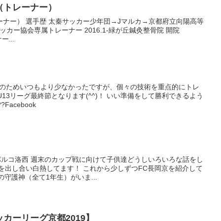
啓（トレーナー）
レーナー） 選手歴 太秦サッカー少年団→Jマルカ→京都府立向陽高等
中市サッカー協会専属トレーナー 2016.1-緑が丘鍼灸整骨院 開院
ー...
スト期間のためいつもより少なかったですが、個々の技術を重点的にトレ
13リーグ最終節となります(^^)！ いい準備をして勝利できるよう
acebook
アパルコ洛西 週末のカップ戦に向けて子供達どうしいろいろな話をし
を出し合い白熱してます！ これから少しずつFC長岡京を紹介して
の守護神（全て1年生）がいま...
FA U15サッカーリーグ京都2019】