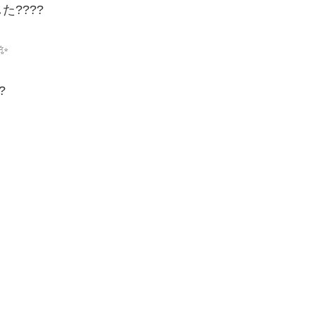
????
✨
?