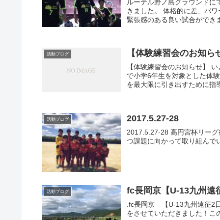
ルーテル野ノ島グラウンドに
きました。 体格的に差、パワー
緊張感のある良い試合ができま
【体験練習会のお知ら
活動ブログ
【体験練習会のお知らせ】 い
で小学6年生を対象とした体験
を最大限に引き出すために指導
2017.5.27-28
活動ブログ
2017.5.27-28 高円
つ課題に向かって取り組んでいき
fc長岡京【U-13九州
活動ブログ
.fc長岡京 【U-13九州遠
をさせていただきました！この