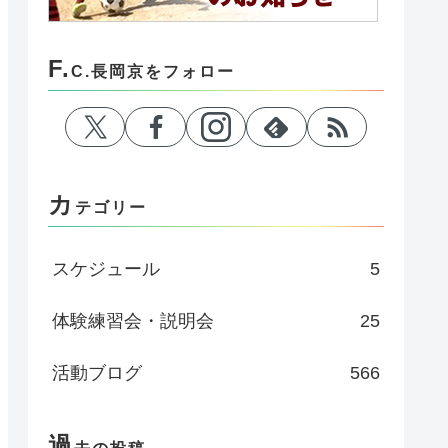
F.
C.長岡京をフォロー
カ
テゴリー
スケジュール
5
体験練習会・説明会
25
活動ブログ
566
過