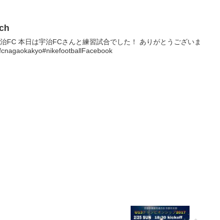
tch
 match vs宇治FC 本日は宇治FCさんと練習試合でした！ ありがとうございま
aokakyo#nikefootballFacebook