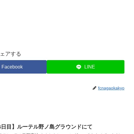
ェアする
Facebook
LINE
fcnagaokakyo
州遠征4日目】ルーテル野ノ島グラウンドにて