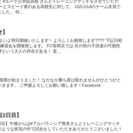
て #ルーテル学院高校 さんとトレーニングマッチをさせていただ
とスピード差のある高校生に対して、 U15,U14のチーム全員で
した。 特...
せ】
よいよ明日開催いたします✨ よろしくお願致します???? 下記日程
練習会を開催致します。 FC長岡京では 目の前の子供達の可能性
という大人の存在がある！ 楽...
宮杯リーグ後期が始まりました！ なかなか勝ち星は取れませんがひとつひと
ます。 ご声援よろしくお願い致します！Facebook
遠征2日目】
征2日目】午後からは#アルバランシア熊本さんとトレーニングマッチ
ような状況の中で試合をしていただきありがとうございました！