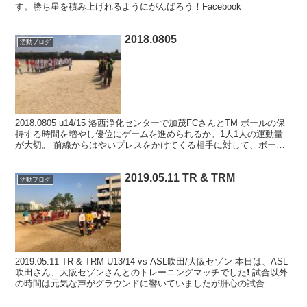
す。勝ち星を積み上げれるようにがんばろう！Facebook
2018.0805
活動ブログ
2018.0805 u14/15 洛西浄化センターで加茂FCさんとTM ボールの保
持する時間を増やし優位にゲームを進められるか。1人1人の運動量
が大切。 前線からはやいプレスをかけてくる相手に対して、ボール
の回し方、狭い範囲でパスを回す精度...
2019.05.11 TR & TRM
活動ブログ
2019.05.11 TR & TRM U13/14 vs ASL吹田/大阪セゾン 本日は、ASL
吹田さん、大阪セゾンさんとのトレーニングマッチでした❗️ 試合以外
の時間は元気な声がグラウンドに響いていましたが肝心の試合
は、、、「静か…」笑...