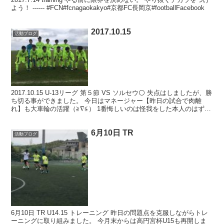
よう！ ------ #FCN#fcnagaokakyo#京都FC長岡京#footballFacebook
2017.10.15
活動ブログ
2017.10.15 U-13リーグ 第５節 VS ソルセウ⚪️ 失点はしましたが、勝
ち切る事ができました。 今日はマネージャー【昨日の試合で肉離
れ】も大車輪の活躍（≧∇≦） 1番悔しいのは怪我をした本人のはず。
でも、練習からみんなに声を...
6月10日 TR
活動ブログ
6月10日 TR U14.15 トレーニング 昨日の問題点を克服しながらトレ
ーニングに取り組みました。 今月末からは高円宮杯U15も再開しま