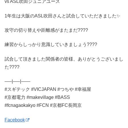
vs ASL吹田ジュニアユース
1年生は大阪のASL吹田さんと試合していただきました✨
攻守の切り替えや距離感がまたまだ????
練習からしっかり意識していきましょう????
試合して頂きました関係者の皆様、ありがとうございまし
た????
—–|—–|——
#スギテック #VICJAPAN #つちや #幸福屋
#京都電力 #makevillage #BASS
#fcnagaokakyo #FCN #京都FC長岡京
Facebook