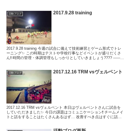
2017.9.28 training
活動ブログ
2017.9.28 training 今週の試合に備えて技術練習とゲーム形式でトレ
ーニング✨ この時期はテストや学校行事などイベントが盛りだくさ
ん❗️ 時間の管理・体調管理もしっかりとしていきましょう???? ---------
-- U13...
2017.12.16 TRM vsヴェルベント
活動ブログ
2017.12.16 TRM vsヴェルベント 本日はヴェルベントさんに試合を
していただきました✨ 今日の課題はコミュニケーション❗️ チームメイ
トと話をすることはたくさんあるはず… 改善すべき点はすぐに話を
して同じミスを繰り返さない❗️ ...
活動ブログ更新