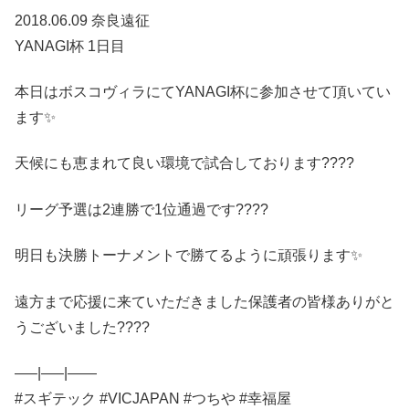
2018.06.09 奈良遠征
YANAGI杯 1日目
本日はボスコヴィラにてYANAGI杯に参加させて頂いてい
ます✨
天候にも恵まれて良い環境で試合しております????
リーグ予選は2連勝で1位通過です????
明日も決勝トーナメントで勝てるように頑張ります✨
遠方まで応援に来ていただきました保護者の皆様ありがと
うございました????
—–|—–|——
#スギテック #VICJAPAN #つちや #幸福屋