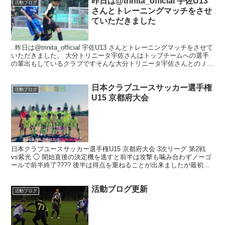
昨日は@trinita_official 宇佐U13
活動ブログ
さんとトレーニングマッチをさせ
ていただきました
..昨日は@trinita_official 宇佐U13 さんとトレーニングマッチをさせて
いただきました。 大分トリニータ宇佐さんはトップチームへの選手
の輩出もしているクラブですそんな大分トリニータ宇佐さんとのＪク
ラブチャレンシ...
日本クラブユースサッカー選手権
活動ブログ
U15 京都府大会
日本クラブユースサッカー選手権U15 京都府大会 3次リーグ 第2戦
vs紫光 ◯ 開始直後の決定機を逃すと前半は攻撃も噛み合わずノーゴ
ールで前半終了???? 後半は得点を重ねることが出来ましたが最初に
決めていればもっと自分たちのリズムでゲ...
活動ブログ更新
活動ブログ