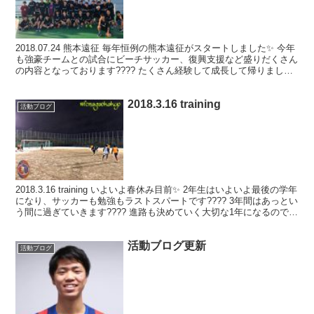
2018.07.24 熊本遠征 毎年恒例の熊本遠征がスタートしました✨ 今年
も強豪チームとの試合にビーチサッカー、復興支援など盛りだくさん
の内容となっております???? たくさん経験して成長して帰りましょ
う???? 九州の皆様、よろしくお願...
2018.3.16 training
活動ブログ
2018.3.16 training いよいよ春休み目前✨ 2年生はいよいよ最後の学年
になり、サッカーも勉強もラストスパートです???? 3年間はあっとい
う間に過ぎていきます???? 進路も決めていく大切な1年になるので悔
いの残らないように...
活動ブログ更新
活動ブログ