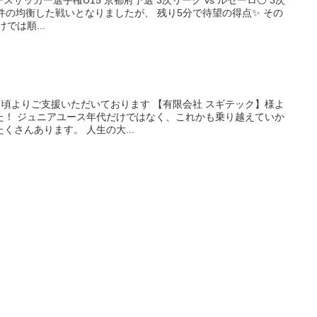
件の均衡した戦いとなりましたが、 残り5分で待望の得点✨ その
では順...
ラブに日頃よりご支援いただいております 【有限会社 スギテック】様よ
た！ ジュニアユース年代だけではなく、これかも乗り越えていか
くさんあります。 人生の大...