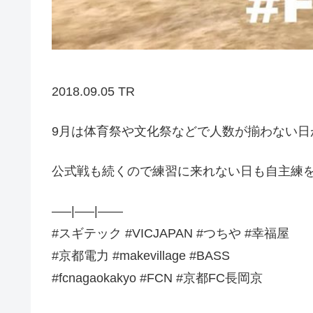
2018.09.05 TR
9月は体育祭や文化祭などで人数が揃わない日が
公式戦も続くので練習に来れない日も自主練を
—–|—–|——
#スギテック #VICJAPAN #つちや #幸福屋
#京都電力 #makevillage #BASS
#fcnagaokakyo #FCN #京都FC長岡京