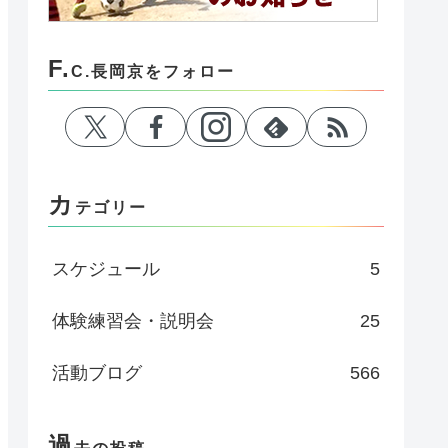
F.
C.長岡京をフォロー
カ
テゴリー
スケジュール
5
体験練習会・説明会
25
活動ブログ
566
過