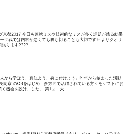
ーリーグ京都2017 今日も連携ミスや技術的なミスが多く課題が残る結果
、リーグ戦では内容が悪くても勝ち切ることも大切です✨ よりクオリ
ます???? ...
んな人から学ぼう、真似よう、身に付けよう』昨年から始まった活動
c長岡京 のOBをはじめ、多方面で活躍されている方々をゲストにお
機会を設けました。 第1回 大...
ブユースサッカー選手権U15 京都府予選 3次リーグ vs ルセーロ⚪️ 3次