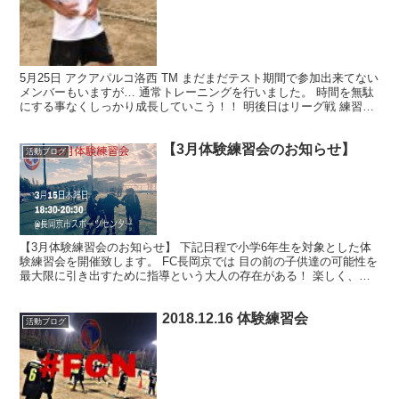
5月25日 アクアパルコ洛西 TM まだまだテスト期間で参加出来てない
メンバーもいますが… 通常トレーニングを行いました。 時間を無駄
にする事なくしっかり成長していこう！！ 明後日はリーグ戦 練習の
成果を出そう！！Facebook
【3月体験練習会のお知らせ】
活動ブログ
【3月体験練習会のお知らせ】 下記日程で小学6年生を対象とした体
験練習会を開催致します。 FC長岡京では 目の前の子供達の可能性を
最大限に引き出すために指導という大人の存在がある！ 楽しく、魅
せるサッカーをする。 もっともっとドリブルで勝負...
2018.12.16 体験練習会
活動ブログ