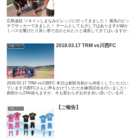
広島遠征 ツネイシしまなみビレッジに行ってきました！ 最高のピッ
チでサッカーできました！ チームとしても少しではありますが細か
くパスを繋げたり良い形で点がとれたりと成長してきてはいますが、
課題もまだまだあります。 熊本遠征での共同生活で成長...
2018.03.17 TRM vs川西FC
活動ブログ
2018.03.17 TRM vs川西FC 本日は創部当初から仲良くしていただい
ています川西FCさんに声をかけていただき練習試合を行いました✨
創部から23年経ちますが、今も変わらずお付き合い頂いている川西
FCさんには感謝しかありません??...
【ご報告】
活動ブログ