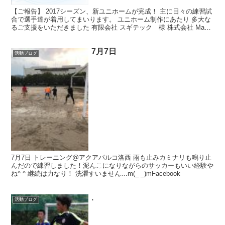
【ご報告】 2017シーズン、新ユニホームが完成！ 主に日々の練習試
合で選手達が着用してまいります。 ユニホーム制作にあたり 多大な
るご支援をいただきました 有限会社 スギテック 様 株式会社 Make
village 様 株式会社 BAS...
7月7日
活動ブログ
7月7日 トレーニング@アクアパルコ洛西 雨も止みカミナリも鳴り止
んだので練習しました！泥んこになりながらのサッカーもいい経験や
ね^ ^ 継続は力なり！ 洗濯すいません…m(_ _)mFacebook
.
活動ブログ