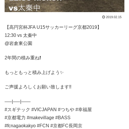
2019.02.15
【高円宮杯JFA U15サッカーリーグ京都2019】
12:30 vs 太秦中
@岩倉東公園
2年間の積み重ね❗️
もっともっと積み上げよう✨
ご声援よろしくお願い致します‼️
—–|—–|——
#スギテック #VICJAPAN #つちや #幸福屋
#京都電力 #makevillage #BASS
#fcnagaokakyo #FCN #京都FC長岡京