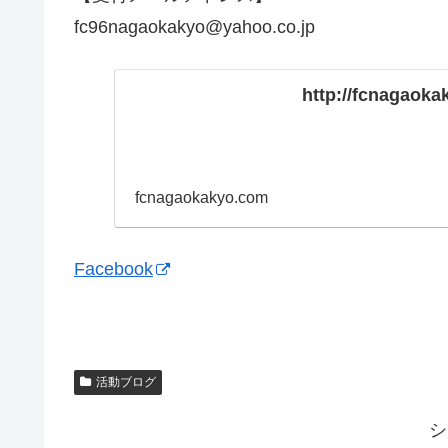
fc96nagaokakyo@yahoo.co.jp
http://fcnagaoka
fcnagaokakyo.com
Facebook
活動ブログ
シ