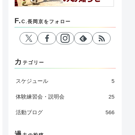
F.
C.長岡京をフォロー
カ
テゴリー
スケジュール
5
体験練習会・説明会
25
活動ブログ
566
過