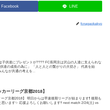
Facebook
LINE
fcnagaokakyo
 今日は子供達にプレゼントが???? FC長岡京は沢山の人達に支えられな
「子供達の成長の為に」 「人と人との繋がりの大切さ」 代表を始
んなが共通の考えを...
サッカーリーグ京都2018】
リーグ京都2018】 明日からは早速後期リーグが始まります❗️ 後期も
す✨ 応援よろしくお願いします‼️ next match 2/24(土) vs