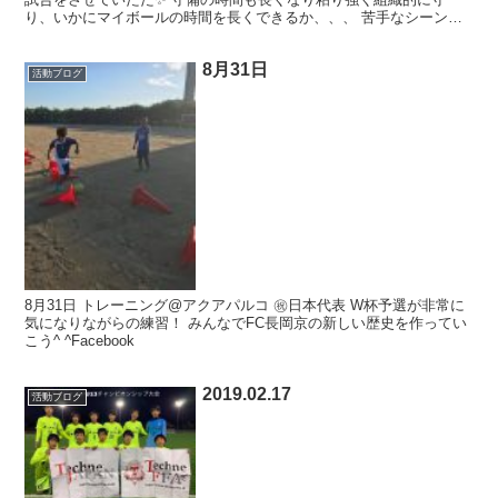
り、いかにマイボールの時間を長くできるか、、、 苦手なシーンで
の失点もありまだまだ課題が残ります???? さて、明日も...
8月31日
活動ブログ
8月31日 トレーニング@アクアパルコ ㊗️日本代表 W杯予選が非常に
気になりながらの練習！ みんなでFC長岡京の新しい歴史を作ってい
こう^ ^Facebook
2019.02.17
活動ブログ