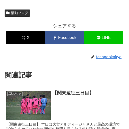
活動ブログ
シェアする
X
Facebook
LINE
fcnagaokakyo
関連記事
【関東遠征三日目】
活動ブログ
【関東遠征三日目】 本日は大宮アルディージャさんと最高の環境で
試合をさせていたた✨ 守備の時間も長くなり粘り強く組織的に守