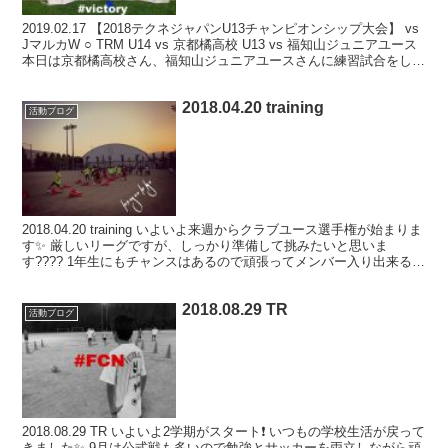
2019.02.17 【2018テクネジャパンU13チャンピオンシップ大会】 vs
JマルカW ○ TRM U14 vs 京都橘高校 U13 vs 福知山ジュニアユース
本日は京都橘高校さん、福知山ジュニアユースさんに練習試合をして
いただき...
2018.04.20 training
活動ブログ
2018.04.20 training いよいよ来週からクラブユース選手権が始まりま
す✨ 厳しいリーグですが、しっかり準備して挑みたいと思いま
す???? 1年生にもチャンスはあるので頑張ってメンバー入り出来るよ
うに頑張りましょう????✨F...
2018.08.29 TR
活動ブログ
2018.08.29 TR いよいよ2学期がスタート❗️ いつもの学校生活が戻って
きました✨ 9月は公式戦も多いので勉強とサッカーを両立しながら頑