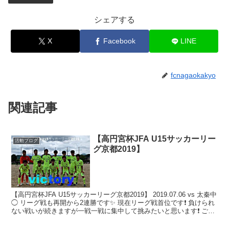
シェアする
X
Facebook
LINE
fcnagaokakyo
関連記事
【高円宮杯JFA U15サッカーリー
活動ブログ
グ京都2019】
【高円宮杯JFA U15サッカーリーグ京都2019】 2019.07.06 vs 太秦中
◯ リーグ戦も再開から2連勝です✨ 現在リーグ戦首位です❗️ 負けられ
ない戦いが続きますが一戦一戦に集中して挑みたいと思います❗️ ご声
援ありがとうご...