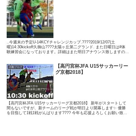
..今週末の予定U-14KCYチャレンジカップ.????2019/12/07(土
曜)14:30kickoff久御山????太陽ヶ丘第二グランド. また日曜日は#体
験練習会になっております。詳細はまた明日アナウンス致しますので
よろしくお願い致...
【高円宮杯JFA U15サッカーリー
活動ブログ
グ京都2018】
【高円宮杯JFA U15サッカーリーグ京都2018】 新年がスタートして
間もないですが、新チームのリーグ戦が明日より開幕します✨ 優勝
を目指して1戦1戦がんばります???? 今年も応援よろしくお願い致し
ます‼️ next match 1/7...