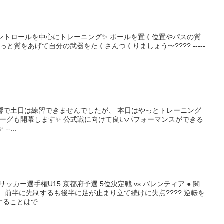
パス&コントロールを中心にトレーニング✨ ボールを置く位置やパスの質
っと質をあげて自分の武器をたくさんつくりましょう〜???? -----
ng 台風の影響で土日は練習できませんでしたが、 本日はやっとトレーニング
13リーグも開幕します✨ 公式戦に向けて良いパフォーマンスができる
-...
ースサッカー選手権U15 京都府予選 5位決定戦 vs バレンティア ● 関
 前半に先制するも後半に足が止まり立て続けに失点???? 逆転を
ことはで...