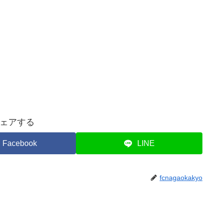
ェアする
Facebook
LINE
fcnagaokakyo