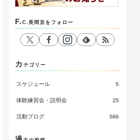
F.
C.長岡京をフォロー
カ
テゴリー
スケジュール
5
体験練習会・説明会
25
活動ブログ
566
過