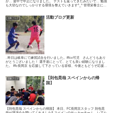
が… 途中で中止になりました。 テストも返ってきたみたいで… 勉強
も大切なのでしっかりする環境を整えていきます^_^ 管理栄養士によ
る食学もやり、しっかりした身体を、作ってい...
活動ブログ更新
活動ブログ
..昨日は岐阜にて練習試合を行いました。#fcv可児 さんどうもあり
がとうございました！ 選手達にとって、とても良い経験になりまし
た。 #fc長岡京 を応援して下さっている皆様、今後ともどうぞ応援宜
しくお願い致します！ #サッカー #フット...
【則包晃哉 スペインからの帰
活動ブログ
国】
【則包晃哉 スペインからの帰国】 本日、FC長岡京スタッフ 則包晃
哉が講演会を開いてくれました‼️ スペインのサッカーチーム、レアル