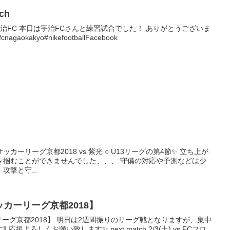
tch
 match vs宇治FC 本日は宇治FCさんと練習試合でした！ ありがとうございま
aokakyo#nikefootballFacebook
U13サッカーリーグ京都2018 vs 紫光 ○ U13リーグの第4節✨ 立ち上が
を掴むことができませんでした、、、 守備の対応や予測などは少
撃と守...
サッカーリーグ京都2018】
ーリーグ京都2018】 明日は2週間振りのリーグ戦となりますが、集中
援よろしくお願い致します✨ next match 2/3(土) vs FCフロ