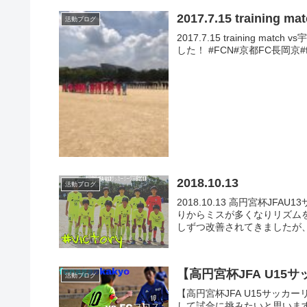
2017.7.15 training ma
活動ブログ
2017.7.15 training
した！ #FCN#京都FC長岡京#fcnag
2018.10.13
活動ブログ
2018.10.13 高円宮杯JFA
りからミスが多くなりリズム
しずつ改善されてきましたが、攻
【高円宮杯JFA U15
活動ブログ
【高円宮杯JFA U15サッカ
して試合に挑みたいと思います‼️ 応