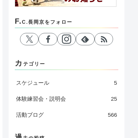
F.
C.長岡京をフォロー
カ
テゴリー
スケジュール
5
体験練習会・説明会
25
活動ブログ
566
過