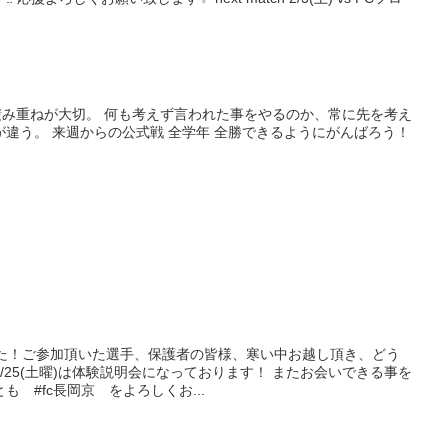
の積み重ねが大切。 何も考えず言われた事をやるのか、常に先を考え
違う。 来週からの公式戦 全学年 全勝できるようにがんばろう！
した！ご参加頂いた選手、保護者の皆様、寒い中お越し頂き、どう
/25(土曜)は体験説明会になっております！ またお会いできる事を
 #fc長岡京 をよろしくお...