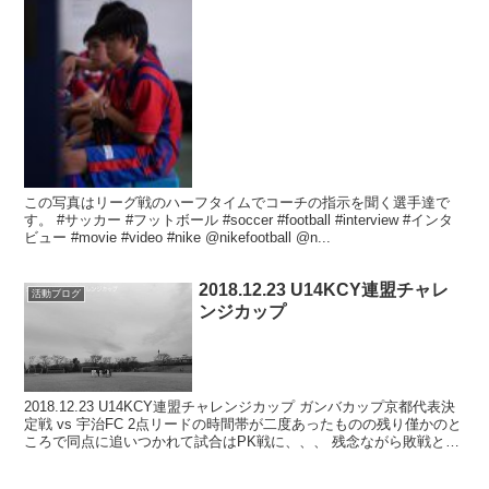
この写真はリーグ戦のハーフタイムでコーチの指示を聞く選手達で
す。 #サッカー #フットボール #soccer #football #interview #インタ
ビュー #movie #video #nike @nikefootball @n...
2018.12.23 U14KCY連盟チャレ
活動ブログ
ンジカップ
2018.12.23 U14KCY連盟チャレンジカップ ガンバカップ京都代表決
定戦 vs 宇治FC 2点リードの時間帯が二度あったものの残り僅かのと
ころで同点に追いつかれて試合はPK戦に、、、 残念ながら敗戦とな
りました???? あと1歩の...