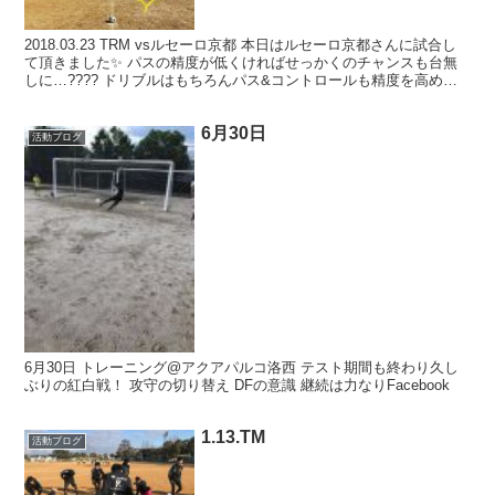
2018.03.23 TRM vsルセーロ京都 本日はルセーロ京都さんに試合し
て頂きました✨ パスの精度が低くければせっかくのチャンスも台無
しに…???? ドリブルはもちろんパス&コントロールも精度を高めて
トレーニングしないとダメです???...
6月30日
活動ブログ
6月30日 トレーニング@アクアパルコ洛西 テスト期間も終わり久し
ぶりの紅白戦！ 攻守の切り替え DFの意識 継続は力なりFacebook
1.13.TM
活動ブログ