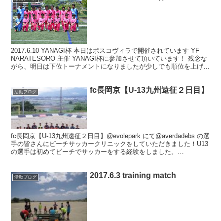
2017.6.10 YANAGI杯 本日はボスコヴィラで開催されています YF
NARATESORO 主催 YANAGI杯に参加させて頂いています！ 残念な
がら、明日は下位トーナメントになりましたが少しでも順位を上げら
れるように頑張ります！...
fc長岡京【U-13九州遠征２日目】
活動ブログ
fc長岡京【U-13九州遠征２日目】@evolepark にて@averdadebs の選
手の皆さんにビーチサッカークリニックをしていただきました！U13
の選手は初めてビーチでサッカーをする経験をしました。
@averdadebs の...
2017.6.3 training match
活動ブログ