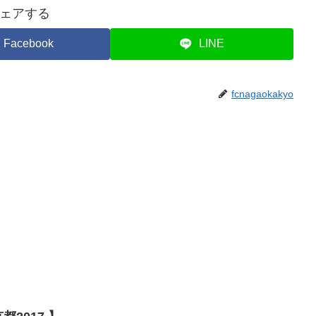
ェアする
Facebook
LINE
fcnagaokakyo