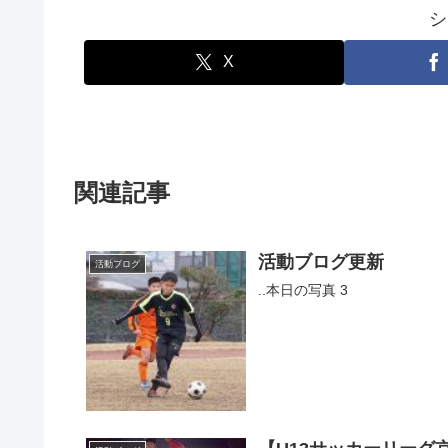
シ
X
関連記事
活動ブログ更新
活動ブログ
..本日の写真 3