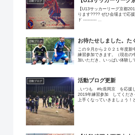
【U13サッカーリーグ京都
活動ブログ
【U13サッカーリーグ京都20
ります???? ぜひ会場まで応援お願い
ド --------- ...
お待たせしました。た
活動ブログ
この９月から２０２１年度新中
練習参加できます。（現在の
加いただき、いっぱい体験して
活動ブログ更新
活動ブログ
..いつも #fc長岡京 を
2019年練習参加 してくだ
上手くなっていきましょう！