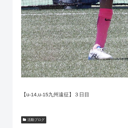
【u-14,u-15九州遠征】３日目
活動ブログ