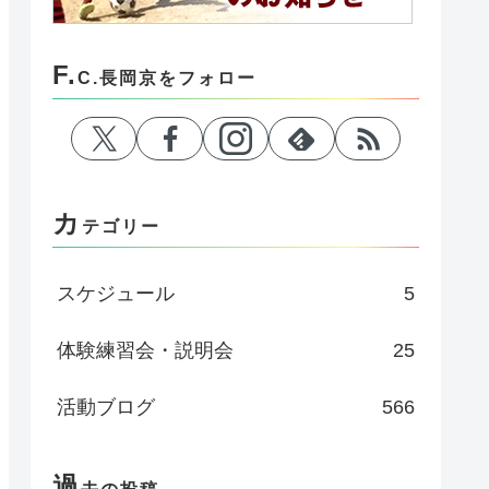
F.
C.長岡京をフォロー
カ
テゴリー
スケジュール
5
体験練習会・説明会
25
活動ブログ
566
過