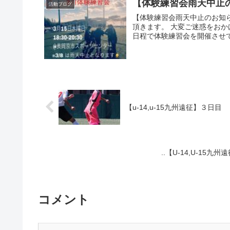
【体験練習会雨天中止
活動ブログ
【体験練習会雨天中止のお知
頂きます。 大変ご迷惑をお
日程で体験練習会を開催させて
【u-14,u-15九州遠征】３日目
..【U-14,U-15
コメント